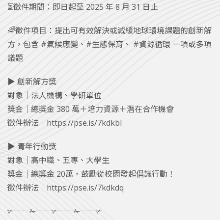
⏳徵件期間：即日起至 2025 年 8 月 31 日止
🌈徵件項目：提出可有效解決或減緩地球環境課題的創新解
方，包含 #氣候應變、#生態保育、 #資源循環 一項或多項
議題
▶︎ 創新解方獎
對象｜法人機構、學研單位
獎金｜總獎金 380 萬＋培力資源＋潛在合作機會
徵件辦法｜
https://pse.is/7kdkbl
▶︎ 青年行動獎
對象｜高中職、五專、大學生
獎金｜總獎金 20萬，鼓勵從校園發起倡議行動！
徵件辦法｜
https://pse.is/7kdkdq
✃┄┄✁┄┄✃┄┄✁┄┄✃