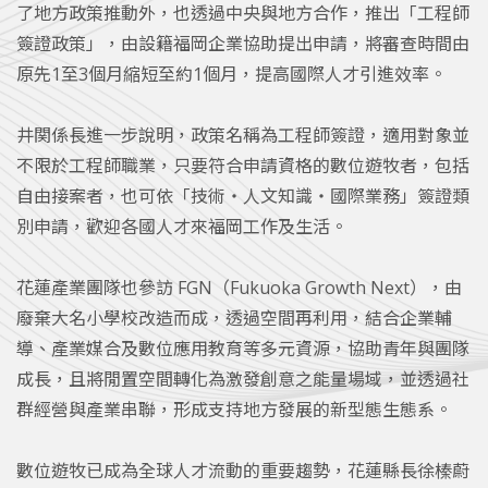
了地方政策推動外，也透過中央與地方合作，推出「工程師
簽證政策」，由設籍福岡企業協助提出申請，將審查時間由
原先1至3個月縮短至約1個月，提高國際人才引進效率。
井関係長進一步說明，政策名稱為工程師簽證，適用對象並
不限於工程師職業，只要符合申請資格的數位遊牧者，包括
自由接案者，也可依「技術・人文知識・國際業務」簽證類
別申請，歡迎各國人才來福岡工作及生活。
花蓮產業團隊也參訪 FGN（Fukuoka Growth Next），由
廢棄大名小學校改造而成，透過空間再利用，結合企業輔
導、產業媒合及數位應用教育等多元資源，協助青年與團隊
成長，且將閒置空間轉化為激發創意之能量場域，並透過社
群經營與產業串聯，形成支持地方發展的新型態生態系。
數位遊牧已成為全球人才流動的重要趨勢，花蓮縣長徐榛蔚